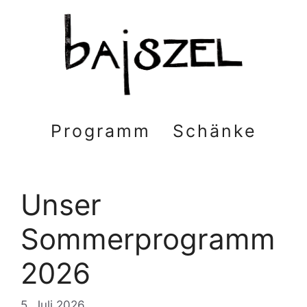
Zum
Inhalt
springen
Programm
Schänke
Unser
Sommerprogramm
2026
5. Juli 2026