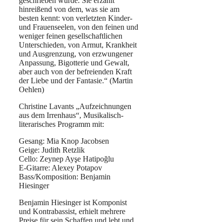
geschrieben wurde. Sie erzählt
hinreißend von dem, was sie am
besten kennt: von verletzten Kinder-
und Frauenseelen, von den feinen und
weniger feinen gesellschaftlichen
Unterschieden, von Armut, Krankheit
und Ausgrenzung, von erzwungener
Anpassung, Bigotterie und Gewalt,
aber auch von der befreienden Kraft
der Liebe und der Fantasie.“ (Martin
Oehlen)
Christine Lavants „Aufzeichnungen
aus dem Irrenhaus“, Musikalisch-
literarisches Programm mit:
Gesang: Mia Knop Jacobsen
Geige: Judith Retzlik
Cello: Zeynep Ayşe Hatipoğlu
E-Gitarre: Alexey Potapov
Bass/Komposition: Benjamin
Hiesinger
Benjamin Hiesinger ist Komponist
und Kontrabassist, erhielt mehrere
Preise für sein Schaffen und lebt und