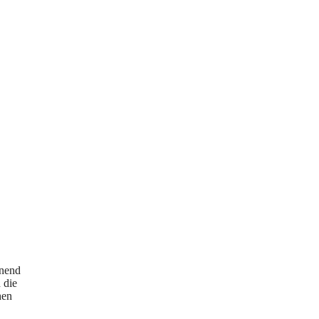
nnend
 die
hen