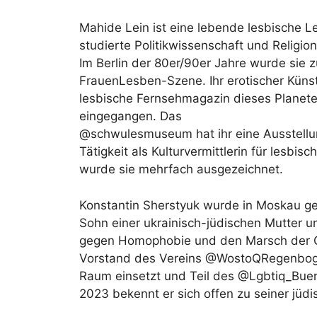
Mahide Lein ist eine lebende lesbische Le
studierte Politikwissenschaft und Religio
Im Berlin der 80er/90er Jahre wurde sie 
FrauenLesben-Szene. Ihr erotischer Künst
lesbische Fernsehmagazin dieses Planeten
eingegangen. Das
@schwulesmuseum hat ihr eine Ausstellun
Tätigkeit als Kulturvermittlerin für lesbi
wurde sie mehrfach ausgezeichnet.
Konstantin Sherstyuk wurde in Moskau gebo
Sohn einer ukrainisch-jüdischen Mutter u
gegen Homophobie und den Marsch der Glei
Vorstand des Vereins @WostoQRegenboge
Raum einsetzt und Teil des @Lgbtiq_Buen
2023 bekennt er sich offen zu seiner jüdi